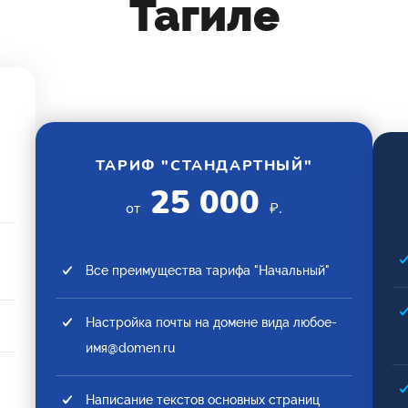
Тагиле
ТАРИФ "СТАНДАРТНЫЙ"
25 000
от
₽.
Все преимущества тарифа "Начальный"
Настройка почты на домене вида любое-
имя@domen.ru
Написание текстов основных страниц