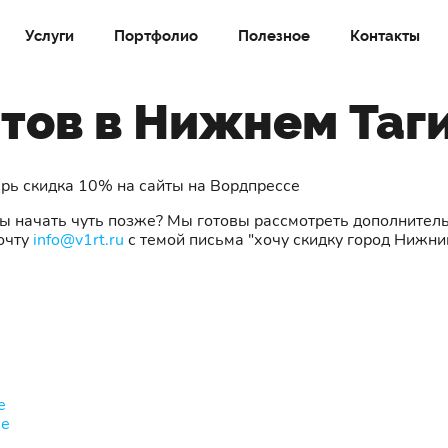
Услуги
Портфолио
Полезное
Контакты
тов в Нижнем Таг
арь скидка 10% на сайты на Вордпрессе
вы начать чуть позже? Мы готовы рассмотреть дополнител
очту
info@v1rt.ru
с темой письма "хочу скидку город Нижни
е
ле