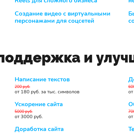
Reels для сложного бизнеса
н
Создание видео с виртуальными
Б
персонажами для соцсетей
с
 поддержка и улу
Написание текстов
Д
200 руб.
60
от 180 руб. за тыс. символов
от
Ускорение сайта
О
5000 руб.
70
от 3000 руб.
от
Доработка сайта
Т