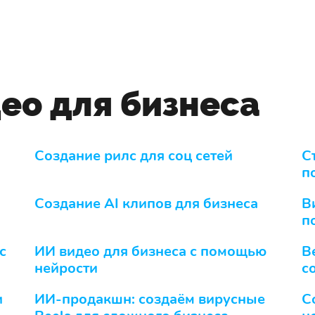
ео для бизнеса
Создание рилс для соц сетей
C
п
Cоздание AI клипов для бизнеса
В
п
с
ИИ видео для бизнеса с помощью
В
нейрости
с
и
ИИ-продакшн: создаём вирусные
С