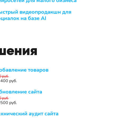
ейросетей для малого бизнеса
ыстрый видеопродакшн для
оциалок на базе AI
чшения
обавление товаров
0 руб.
 400 руб.
бновление сайта
0 руб.
 500 руб.
ехнический аудит сайта